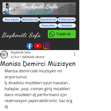
Ana Sayfa
Müziklerim
Resimlerim
Videolarım
Hizmetler
İletişim
Başkentli Sefa
Teklif Al
Başkentli Sefa
6 Oca
1 dakikada okunur
Manisa Demirci Müzisyen
Manisa demircide müzisyen mi 
arıyorsunuz 
İç Anadolu müzikleri oyun havaları , 
halaylar, pop ,roman giriş müzikleri 
dans müzikleri dj performans için 
rezervasyon yaptırabilirsiniz. Saz org 
dj 