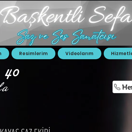
m
Resimlerim
Videolarım
Hizmetl
 40
fa
He