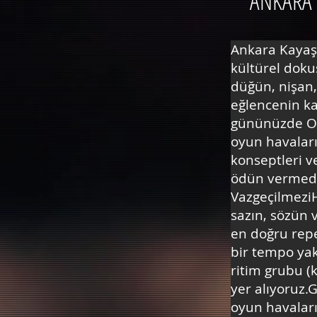
ANKARA 
Ankara Kayaş 
kültürel doku
düğün, nişan,
eğlencenin ka
gününüzde Or
oyun havaları
konseptleri v
ödün vermede
VazgeçilmeziH
sazın, sözün 
en doğru reper
bir tempo yak
ritim grubu (
yer alıyoruz.
oyun havaları