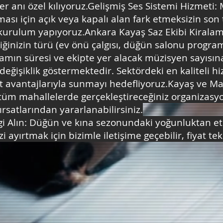
her anı özel kılıyoruz.Gelişmiş Ses Sistemi Hizmeti:
ması için açık veya kapalı alan fark etmeksizin son 
 kurulum yapıyoruz.Ankara Kayaş Saz Ekibi Kirala
liğinizin türü (ev önü çalgısı, düğün salonu progra
ramın süresi ve ekipte yer alacak müzisyen sayısın
ı değişiklik göstermektedir. Sektördeki en kaliteli h
t avantajlarıyla sunmayı hedefliyoruz.Kayaş ve 
tüm mahallelerde gerçekleştireceğiniz organizasyo
rsatlarından yararlanabilirsiniz.
gi Alın: Düğün ve kına sezonundaki yoğunluktan 
 ayırtmak için bizimle iletişime geçebilir, fiyat tekli