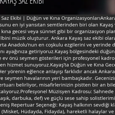
KAYAŞ SAZ EKİBİ
Saz Ekibi | Düğün ve Kına OrganizasyonlarıAnkara
sunu en iyi yansıtan semtlerinden biri olan Kayaş
 kına gecesi veya sünnet gibi bir organizasyon plan
lbini müzik oluşturur. Ankara Kayaş saz ekibi olar
ta Anadolu'nun en coşkulu ezgilerini ve yerinde
nı ayağınıza getiriyoruz.Kayaş bölgesindeki düğün 
e ev önü seymen gösterileri için profesyonel kadr
n hizmet sunuyoruz.Kayaş’ta Düğün ve Kına Gece
er yörenin eğlence anlayışı farklıdır ancak Ankar
ve seymen havalarının yeri bambaşkadır. Gecenizi
tuarı belirliyor, misafirlerinizin pistten bir an bi
alıyoruz.Profesyonel Müzisyen Kadrosu: Sahnede e
kaşık, darbuka, def) ve güçlü sese sahip solistleri
Geniş Repertuar Seçeneği: Kayaş halkının sevdiği k
 (Misket, Hüdayda, Fidayda), hareketli halaylar ve