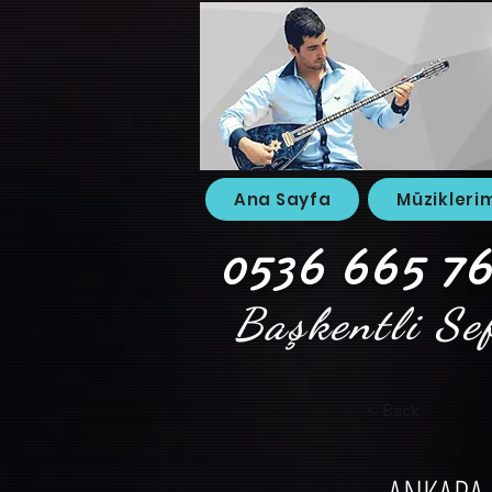
Ana Sayfa
Müzikleri
0536 665 76
Başkentli Se
< Back