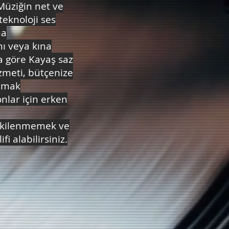
 Müziğin net ve
teknoloji ses
ma
mı veya kına
a göre Kayaş saz
izmeti, bütçenize
Mamak
nlar için erken
etkilenmemek ve
fi alabilirsiniz.