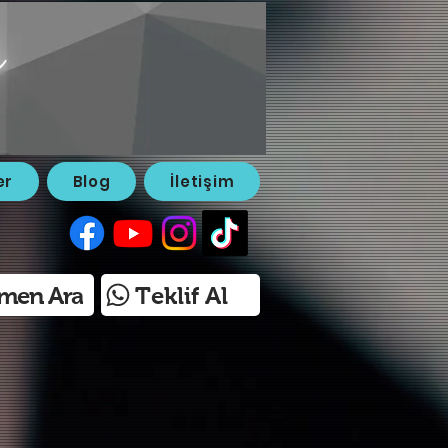
er
Blog
İletişim
men Ara
Teklif Al