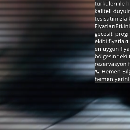
türküleri ile 
kaliteli duyul
tesisatımızla
FiyatlarıEtkin
gecesi), prog
ekibi fiyatlar
en uygun fiya
bölgesindeki 
rezervasyon fı
📞 Hemen Bil
hemen yerinizi