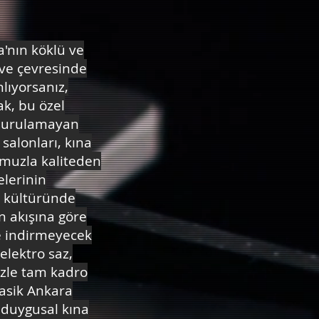
'nın köklü ve
 ve çevresinde
lıyorsanız,
ak, bu özel
 durulamayan
salonları, kına
omuzla kaliteden
lerinin
a kültüründe
n akışına göre
le indirmeyecek
lektro saz,
mizle tam kadro
lasik Ankara
 duygusal kına