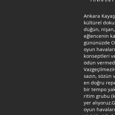
Ankara Kayaş 
kültürel doku
düğün, nişan,
eğlencenin ka
gününüzde Or
oyun havaları
konseptleri v
ödün vermede
VazgeçilmeziH
sazın, sözün 
en doğru reper
bir tempo yak
ritim grubu (
yer alıyoruz.
oyun havaları