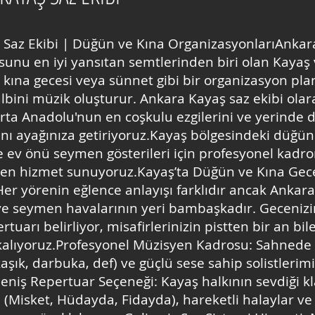
Saz Ekibi | Düğün ve Kına OrganizasyonlarıAnkara
sunu en iyi yansıtan semtlerinden biri olan Kayaş
 kına gecesi veya sünnet gibi bir organizasyon plan
lbini müzik oluşturur. Ankara Kayaş saz ekibi olar
ta Anadolu'nun en coşkulu ezgilerini ve yerinde
nı ayağınıza getiriyoruz.Kayaş bölgesindeki düğün 
e ev önü seymen gösterileri için profesyonel kadr
n hizmet sunuyoruz.Kayaş’ta Düğün ve Kına Gece
er yörenin eğlence anlayışı farklıdır ancak Ankar
ve seymen havalarının yeri bambaşkadır. Gecenizi
tuarı belirliyor, misafirlerinizin pistten bir an bi
alıyoruz.Profesyonel Müzisyen Kadrosu: Sahnede e
kaşık, darbuka, def) ve güçlü sese sahip solistleri
Geniş Repertuar Seçeneği: Kayaş halkının sevdiği k
 (Misket, Hüdayda, Fidayda), hareketli halaylar ve