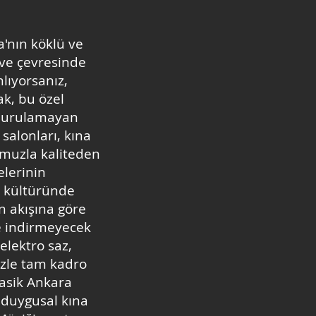
'nın köklü ve
 ve çevresinde
lıyorsanız,
ak, bu özel
 durulamayan
salonları, kına
omuzla kaliteden
lerinin
a kültüründe
n akışına göre
le indirmeyecek
lektro saz,
mizle tam kadro
lasik Ankara
 duygusal kına