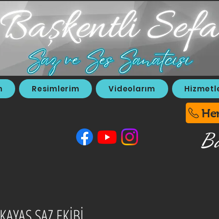
m
Resimlerim
Videolarım
Hizmetl
He
Ba
KAYAŞ SAZ EKİBİ