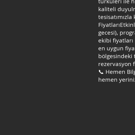
türküleri ile 
kaliteli duyul
tesisatımızla
FiyatlarıEtkin
gecesi), prog
ekibi fiyatlar
en uygun fiya
bölgesindeki 
rezervasyon fı
📞 Hemen Bil
hemen yerinizi