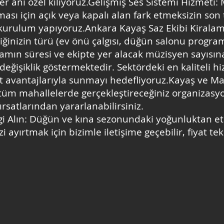
her anı özel kılıyoruz.Gelişmiş Ses Sistemi Hizmeti:
ması için açık veya kapalı alan fark etmeksizin son 
 kurulum yapıyoruz.Ankara Kayaş Saz Ekibi Kirala
liğinizin türü (ev önü çalgısı, düğün salonu progra
ramın süresi ve ekipte yer alacak müzisyen sayısın
ı değişiklik göstermektedir. Sektördeki en kaliteli h
t avantajlarıyla sunmayı hedefliyoruz.Kayaş ve 
tüm mahallelerde gerçekleştireceğiniz organizasyo
rsatlarından yararlanabilirsiniz.
gi Alın: Düğün ve kına sezonundaki yoğunluktan 
 ayırtmak için bizimle iletişime geçebilir, fiyat tekli