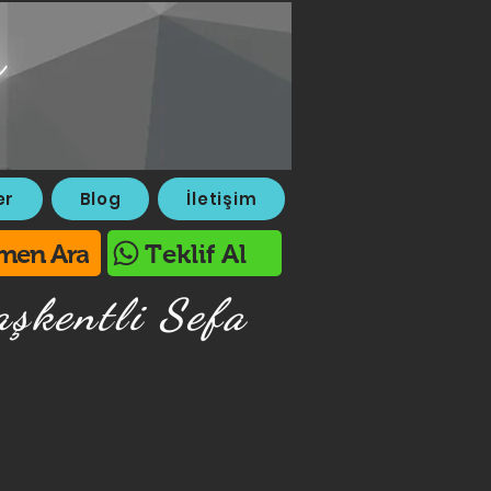
er
Blog
İletişim
men Ara
Teklif Al
şkentli Sefa