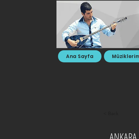
Ana Sayfa
Müzikleri
< Back
ANKARA 