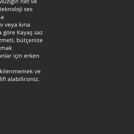
 Müziğin net ve
teknoloji ses
ma
mı veya kına
a göre Kayaş saz
izmeti, bütçenize
Mamak
nlar için erken
etkilenmemek ve
fi alabilirsiniz.