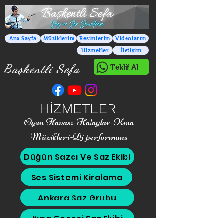
Ana Sayfa
Müziklerim
Resimlerim
Videolarım
Hizmetler
İletişim
Başkentli Sefa
Teklif Al
HİZMETLER
Oyun Havası-Halaylar-
Kına
Müzikleri-Dj performans
Düğün Sazcı Ve Saz Ekibi
Ses Sistemi Kiralama
Ankara Saz Grubu