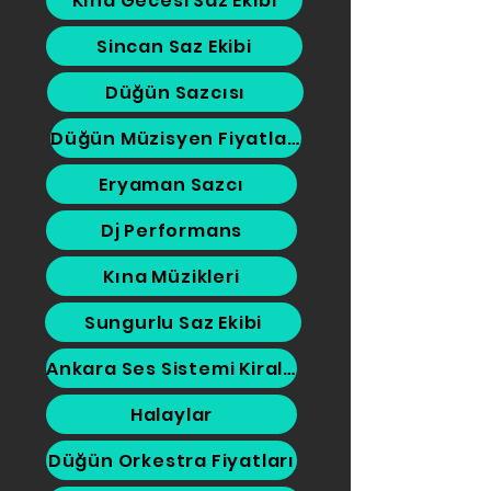
Kına Gecesi Saz Ekibi
Sincan Saz Ekibi
Düğün Sazcısı
Düğün Müzisyen Fiyatları
Eryaman Sazcı
Dj Performans
Kına Müzikleri
Sungurlu Saz Ekibi
Ankara Ses Sistemi Kiralama
Halaylar
Düğün Orkestra Fiyatları