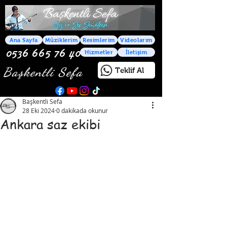
Ana Sayfa
Müziklerim
Resimlerim
Videolarım
0536 665 76 40
Hizmetler
İletişim
Başkentli Sefa
Teklif Al
Başkentli Sefa
28 Eki 2024
0 dakikada okunur
Ankara saz ekibi