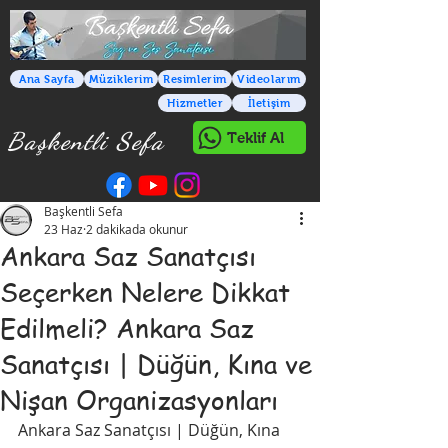
Ana Sayfa
Müziklerim
Resimlerim
Videolarım
Hizmetler
İletişim
Başkentli Sefa
Teklif Al
Başkentli Sefa
23 Haz
2 dakikada okunur
Ankara Saz Sanatçısı
Seçerken Nelere Dikkat
Edilmeli? Ankara Saz
Sanatçısı | Düğün, Kına ve
Nişan Organizasyonları
Ankara Saz Sanatçısı | Düğün, Kına 